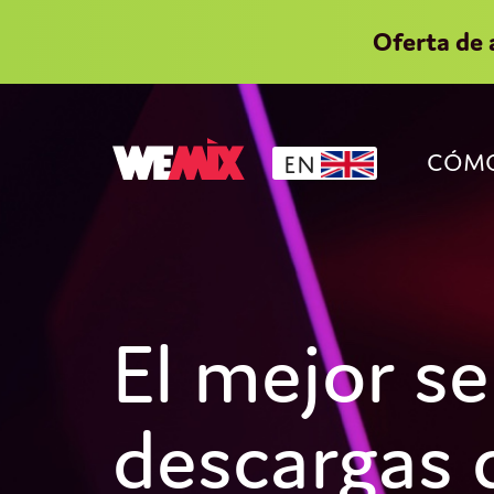
Oferta de 
CÓMO
EN
El mejor se
descargas 