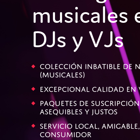
musicales 
DJs y VJs
Colección inbatible de 
(musicales)
Excepcional calidad en 
Paquetes de suscripción
asequibles y justos
Servicio local, amigable
consumidor