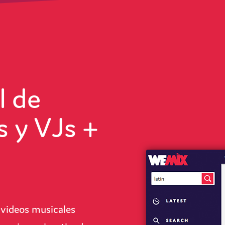
l de
s y VJs +
 videos musicales