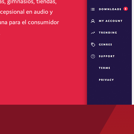
s, gimnasios, tiendas,
xcepsional en audio y
tuna para el consumidor
.