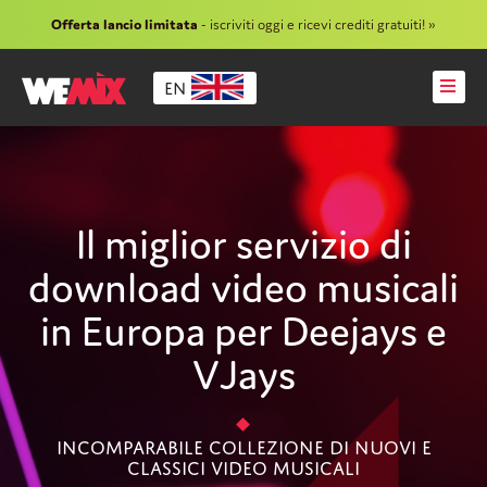
Offerta lancio limitata
- iscriviti oggi e ricevi crediti gratuiti! »
EN
Il miglior servizio di
download video musicali
in Europa per Deejays e
VJays
Incomparabile Collezione Di Nuovi E
Classici Video Musicali