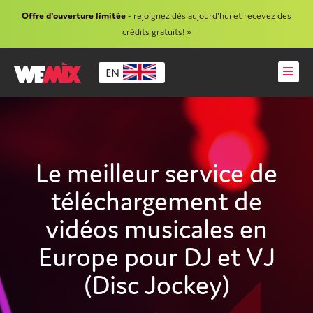
Offre d'ouverture limitée
- rejoignez dès aujourd'hui et recevez des
crédits gratuits! »
EN
Le meilleur service de
téléchargement de
vidéos musicales en
Europe pour DJ et VJ
(Disc Jockey)