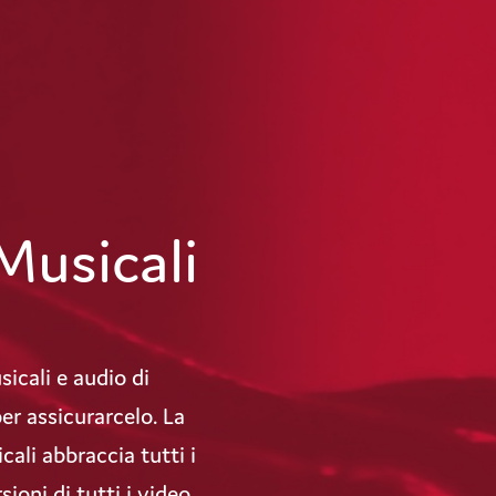
Musicali
icali e audio di
er assicurarcelo. La
cali abbraccia tutti i
sioni di tutti i video