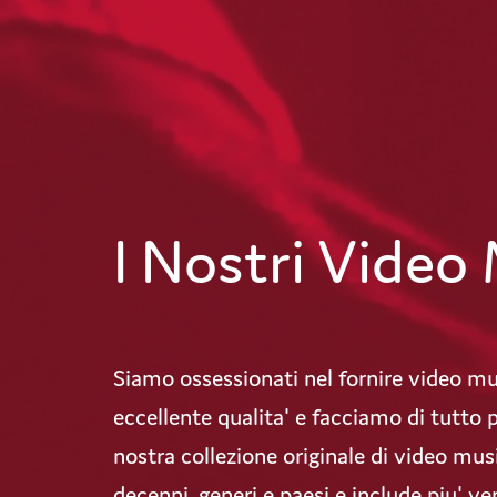
I Nostri Video 
Siamo ossessionati nel fornire video mus
eccellente qualita' e facciamo di tutto p
nostra collezione originale di video musi
decenni, generi e paesi e include piu' ver