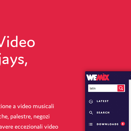
Video
jays,
zione a video musicali
che, palestre, negozi
 avere eccezionali video