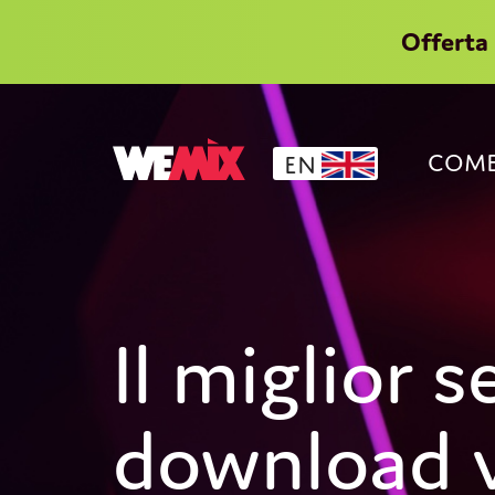
Offerta 
COME
EN
Il miglior s
download v