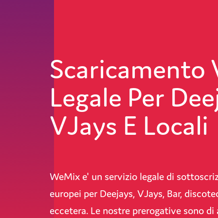
Scaricamento 
Legale Per Dee
VJays E Locali
WeMix e' un servizio legale di sottoscri
europei per Deejays, VJays, Bar, discote
eccetera. Le nostre prerogative sono di