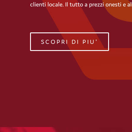
clienti locale. Il tutto a prezzi onesti e a
SCOPRI DI PIU'