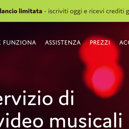
lancio limitata
- iscriviti oggi e ricevi crediti g
 FUNZIONA
ASSISTENZA
PREZZI
AC
ervizio di
ideo musicali