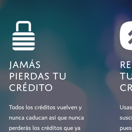
Jamás
R
pierdas tu
t
crédito
c
Todos los créditos vuelven y
Usas
nunca caducan así que nunca
susc
perderás los créditos que ya
pues