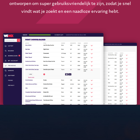
ontworpen om super gebruiksvriendelijk te zijn, zodat je snel
vindt wat je zoekt en een naadloze ervaring hebt.